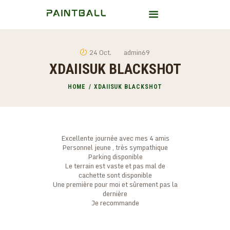
24 Oct.
admin69
XDAIISUK BLACKSHOT
HOME
A PROPOS
HOME
XDAIISUK BLACKSHOT
BLOG
CONTACT
Excellente journée avec mes 4 amis
Personnel jeune , très sympathique
Parking disponible
Le terrain est vaste et pas mal de
cachette sont disponible
Une première pour moi et sûrement pas la
dernière
Je recommande