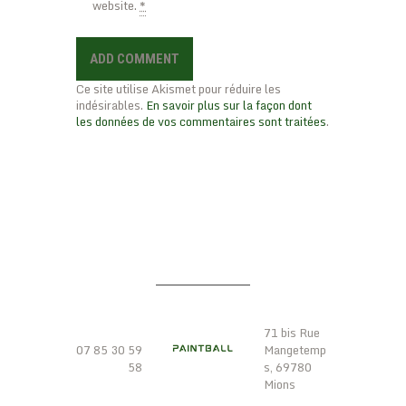
website.
*
Ce site utilise Akismet pour réduire les
indésirables.
En savoir plus sur la façon dont
les données de vos commentaires sont traitées
.
ADRESS
CONTAC
E
T
71 bis Rue
07 85 30 59
Mangetemp
58
s, 69780
Mions